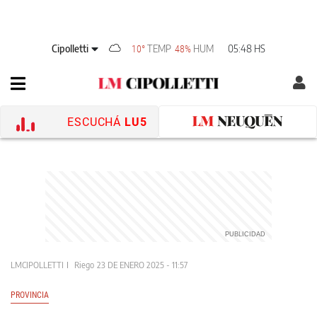
Cipolletti
TEMP
HUM
05:48 HS
10°
48%
ESCUCHÁ
LU5
LMCIPOLLETTI
Riego
23 DE ENERO 2025 - 11:57
PROVINCIA