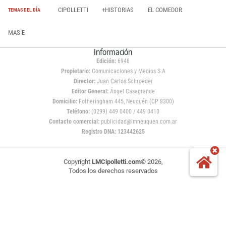
CIPOLLETTI
+HISTORIAS
EL COMEDOR
TEMAS DEL DÍA
MAS E
Información
Edición:
6948
Propietario:
Comunicaciones y Medios S.A
Director:
Juan Carlos Schroeder
Editor General:
Ángel Casagrande
Domicilio:
Fotheringham 445, Neuquén (CP 8300)
Teléfono:
(0299) 449 0400 / 449 0410
Contacto comercial:
publicidad@lmneuquen.com.ar
Registro DNA: 123442625
Copyright
LMCipolletti.com
© 2026,
Todos los derechos reservados