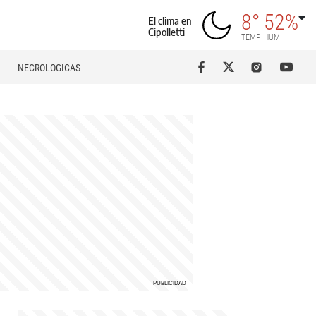
8°
52%
El clima en
Cipolletti
TEMP
HUM
NECROLÓGICAS