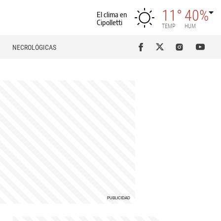
11°
40%
El clima en
Cipolletti
TEMP
HUM
NECROLÓGICAS