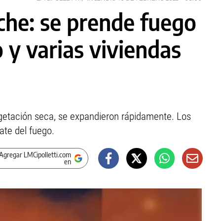
che: se prende fuego
o y varias viviendas
vegetación seca, se expandieron rápidamente. Los
te del fuego.
Agregar LMCipolletti.com
en