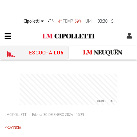
Cipolletti
TEMP
HUM
03:30 HS
4°
59%
ESCUCHÁ
LU5
LMCIPOLLETTI
Edersa
30 DE ENERO 2024 - 16:29
PROVINCIA