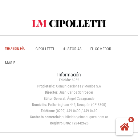
CIPOLLETTI
+HISTORIAS
EL COMEDOR
TEMAS DEL DÍA
MAS E
Información
Edición:
6952
Propietario:
Comunicaciones y Medios S.A
Director:
Juan Carlos Schroeder
Editor General:
Ángel Casagrande
Domicilio:
Fotheringham 445, Neuquén (CP 8300)
Teléfono:
(0299) 449 0400 / 449 0410
Contacto comercial:
publicidad@lmneuquen.com.ar
Registro DNA: 123442625