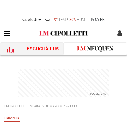
Cipolletti
TEMP
HUM
19:09 HS
9°
39%
ESCUCHÁ
LU5
LMCIPOLLETTI
Muerte
15 DE MAYO 2025 - 10:10
PROVINCIA