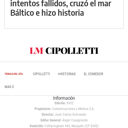
intentos fallidos, cruzó el mar
Báltico e hizo historia
CIPOLLETTI
+HISTORIAS
EL COMEDOR
TEMAS DEL DÍA
MAS E
Información
Edición:
6952
Propietario:
Comunicaciones y Medios S.A
Director:
Juan Carlos Schroeder
Editor General:
Ángel Casagrande
Domicilio:
Fotheringham 445, Neuquén (CP 8300)