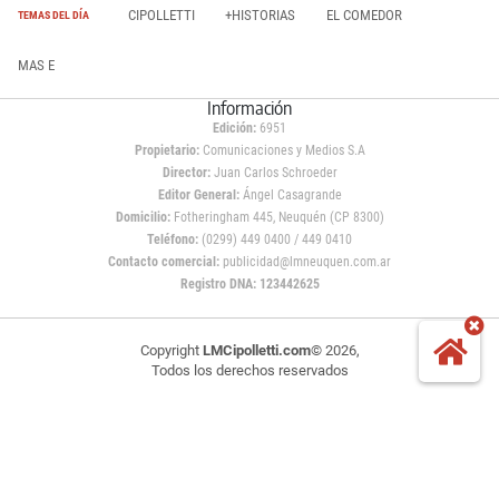
CIPOLLETTI
+HISTORIAS
EL COMEDOR
TEMAS DEL DÍA
MAS E
Información
Edición:
6951
Propietario:
Comunicaciones y Medios S.A
Director:
Juan Carlos Schroeder
Editor General:
Ángel Casagrande
Domicilio:
Fotheringham 445, Neuquén (CP 8300)
Teléfono:
(0299) 449 0400 / 449 0410
Contacto comercial:
publicidad@lmneuquen.com.ar
Registro DNA: 123442625
Copyright
LMCipolletti.com
© 2026,
Todos los derechos reservados