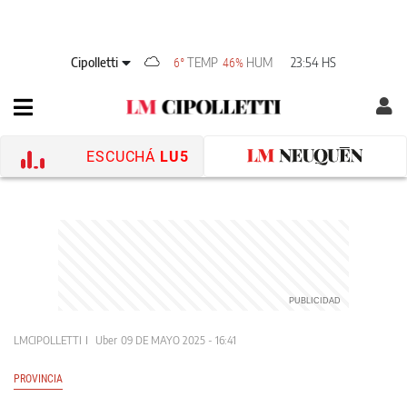
Cipolletti
TEMP
HUM
23:54 HS
6°
46%
ESCUCHÁ
LU5
LMCIPOLLETTI
Uber
09 DE MAYO 2025 - 16:41
PROVINCIA