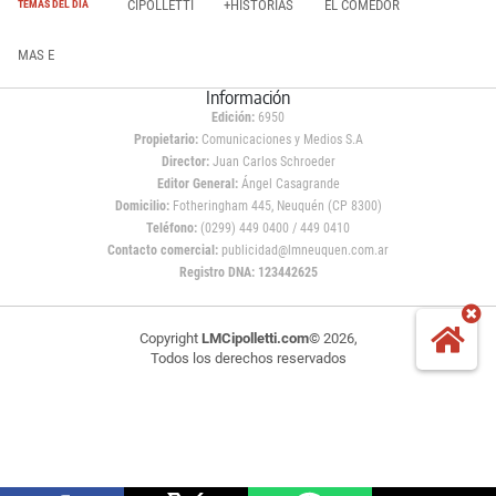
CIPOLLETTI
+HISTORIAS
EL COMEDOR
TEMAS DEL DÍA
MAS E
Información
Edición:
6950
Propietario:
Comunicaciones y Medios S.A
Director:
Juan Carlos Schroeder
Editor General:
Ángel Casagrande
Domicilio:
Fotheringham 445, Neuquén (CP 8300)
Teléfono:
(0299) 449 0400 / 449 0410
Contacto comercial:
publicidad@lmneuquen.com.ar
Registro DNA: 123442625
Copyright
LMCipolletti.com
© 2026,
Todos los derechos reservados