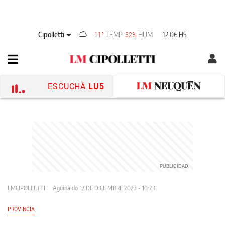
Cipolletti
TEMP
HUM
12:06 HS
11°
32%
ESCUCHÁ
LU5
LMCIPOLLETTI
Aguinaldo
17 DE DICIEMBRE 2023 - 10:23
PROVINCIA