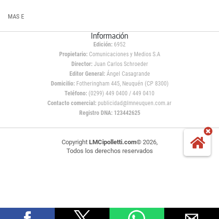
MAS E
Información
Edición:
6952
Propietario:
Comunicaciones y Medios S.A
Director:
Juan Carlos Schroeder
Editor General:
Ángel Casagrande
Domicilio:
Fotheringham 445, Neuquén (CP 8300)
Teléfono:
(0299) 449 0400 / 449 0410
Contacto comercial:
publicidad@lmneuquen.com.ar
Registro DNA: 123442625
Copyright
LMCipolletti.com
© 2026,
Todos los derechos reservados