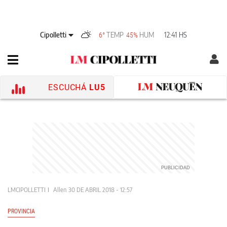
Cipolletti
TEMP
HUM
12:41 HS
6°
45%
ESCUCHÁ
LU5
LMCIPOLLETTI
Allen
30 DE ABRIL 2018 - 12:57
PROVINCIA