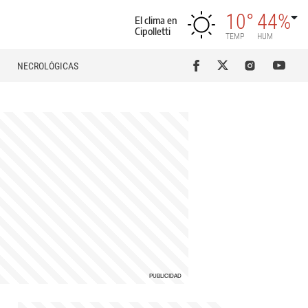
10°
44%
El clima en
Cipolletti
TEMP
HUM
NECROLÓGICAS