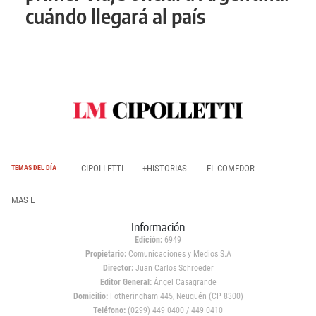
cuándo llegará al país
CIPOLLETTI
+HISTORIAS
EL COMEDOR
TEMAS DEL DÍA
MAS E
Información
Edición:
6949
Propietario:
Comunicaciones y Medios S.A
Director:
Juan Carlos Schroeder
Editor General:
Ángel Casagrande
Domicilio:
Fotheringham 445, Neuquén (CP 8300)
Teléfono:
(0299) 449 0400 / 449 0410