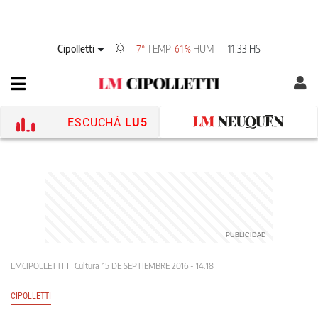
Cipolletti
TEMP
HUM
11:33 HS
7°
61%
ESCUCHÁ
LU5
LMCIPOLLETTI
Cultura
15 DE SEPTIEMBRE 2016 - 14:18
CIPOLLETTI