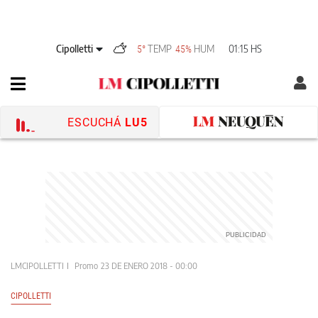
Cipolletti
TEMP
HUM
01:15 HS
5°
45%
ESCUCHÁ
LU5
LMCIPOLLETTI
Promo
23 DE ENERO 2018 - 00:00
CIPOLLETTI