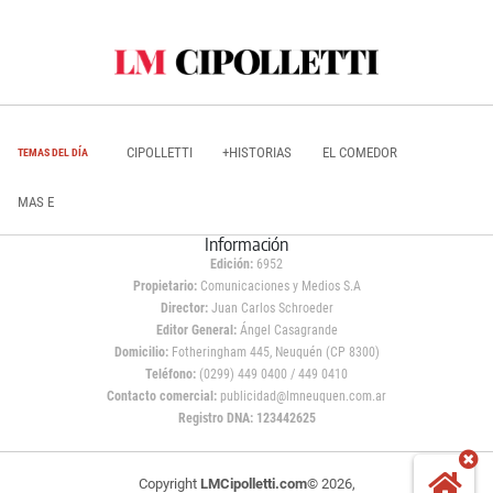
CIPOLLETTI
+HISTORIAS
EL COMEDOR
TEMAS DEL DÍA
MAS E
Información
Edición:
6952
Propietario:
Comunicaciones y Medios S.A
Director:
Juan Carlos Schroeder
Editor General:
Ángel Casagrande
Domicilio:
Fotheringham 445, Neuquén (CP 8300)
Teléfono:
(0299) 449 0400 / 449 0410
Contacto comercial:
publicidad@lmneuquen.com.ar
Registro DNA: 123442625
Copyright
LMCipolletti.com
© 2026,