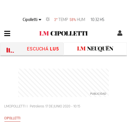
Cipolletti
TEMP
HUM
10:32 HS
3°
58%
ESCUCHÁ
LU5
LMCIPOLLETTI
Petroleros
17 DE JUNIO 2020 - 10:15
CIPOLLETTI