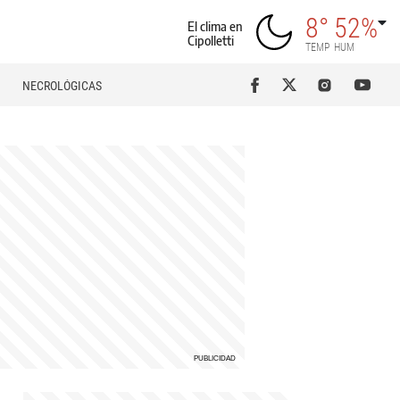
8°
52%
El clima en
Cipolletti
TEMP
HUM
NECROLÓGICAS