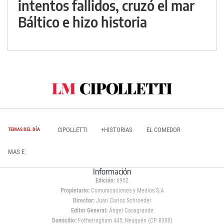
intentos fallidos, cruzó el mar
Báltico e hizo historia
CIPOLLETTI
+HISTORIAS
EL COMEDOR
TEMAS DEL DÍA
MAS E
Información
Edición:
6952
Propietario:
Comunicaciones y Medios S.A
Director:
Juan Carlos Schroeder
Editor General:
Ángel Casagrande
Domicilio:
Fotheringham 445, Neuquén (CP 8300)