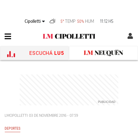
Cipolletti
TEMP
HUM
11:12 HS
5°
50%
ESCUCHÁ
LU5
LMCIPOLLETTI
03 DE NOVIEMBRE 2016 - 07:59
DEPORTES