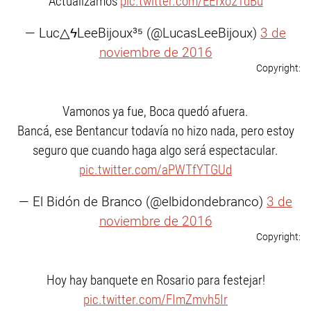
Actualizamos
pic.twitter.com/EEfxo2TdBu
— Luc△ϟLeeBijoux³⁵ (@LucasLeeBijoux)
3 de
noviembre de 2016
Vamonos ya fue, Boca quedó afuera.
Bancá, ese Bentancur todavía no hizo nada, pero estoy
seguro que cuando haga algo será espectacular.
pic.twitter.com/aPWTfYTGUd
— El Bidón de Branco (@elbidondebranco)
3 de
noviembre de 2016
Hoy hay banquete en Rosario para festejar!
pic.twitter.com/FImZmvh5Ir