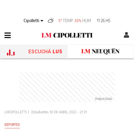
Cipolletti
TEMP
HUM
11:26 HS
5°
50%
ESCUCHÁ
LU5
LMCIPOLLETTI
Estudiantes
10 DE ABRIL 2022 - 21:31
DEPORTES