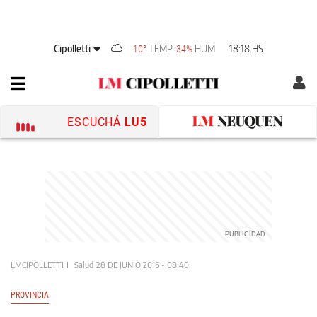
Cipolletti
TEMP
HUM
18:18 HS
10°
34%
ESCUCHÁ
LU5
LMCIPOLLETTI
Salud
28 DE JUNIO 2016 - 08:40
PROVINCIA