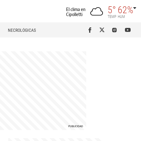
5°
62%
El clima en
Cipolletti
TEMP
HUM
NECROLÓGICAS