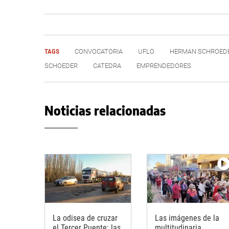
TAGS
CONVOCATORIA
UFLO
HERMAN SCHROED
SCHOEDER
CATEDRA
EMPRENDEDORES
Noticias relacionadas
La odisea de cruzar
Las imágenes de la
el Tercer Puente: las
multitudinaria