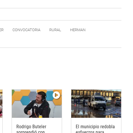
ER
CONVOCATORIA
RURAL
HERMAN
Rodrigo Buteler
El municipio redobla
sorprendió con
esfuerzos para