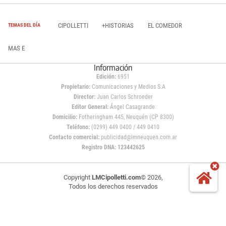
CIPOLLETTI
+HISTORIAS
EL COMEDOR
TEMAS DEL DÍA
MAS E
Información
Edición:
6951
Propietario:
Comunicaciones y Medios S.A
Director:
Juan Carlos Schroeder
Editor General:
Ángel Casagrande
Domicilio:
Fotheringham 445, Neuquén (CP 8300)
Teléfono:
(0299) 449 0400 / 449 0410
Contacto comercial:
publicidad@lmneuquen.com.ar
Registro DNA: 123442625
Copyright
LMCipolletti.com
© 2026,
Todos los derechos reservados