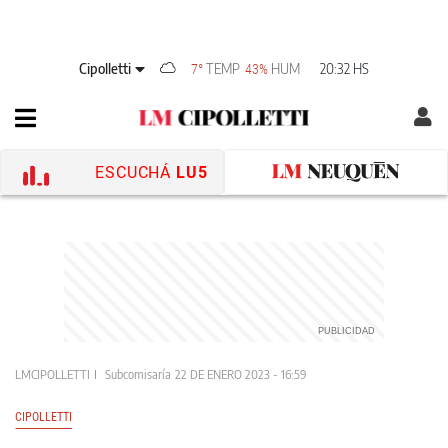
Cipolletti
TEMP
HUM
20:32 HS
7°
43%
ESCUCHÁ
LU5
LMCIPOLLETTI
Subcomisaría
22 DE ENERO 2023 - 16:59
CIPOLLETTI