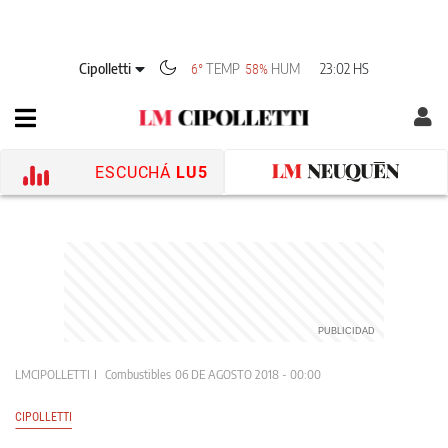
Cipolletti
TEMP
HUM
23:02 HS
6°
58%
ESCUCHÁ
LU5
LMCIPOLLETTI
Combustibles
06 DE AGOSTO 2018 - 00:00
CIPOLLETTI