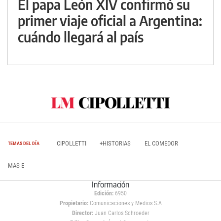
El papa León XIV confirmó su
primer viaje oficial a Argentina:
cuándo llegará al país
CIPOLLETTI
+HISTORIAS
EL COMEDOR
TEMAS DEL DÍA
MAS E
Información
Edición:
6950
Propietario:
Comunicaciones y Medios S.A
Director:
Juan Carlos Schroeder