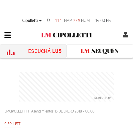
Cipolletti
TEMP
HUM
14:00 HS
11°
28%
ESCUCHÁ
LU5
LMCIPOLLETTI
Asentamientos
15 DE ENERO 2018 - 00:00
CIPOLLETTI