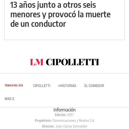
13 años junto a otros seis
menores y provocó la muerte
de un conductor
CIPOLLETTI
+HISTORIAS
EL COMEDOR
TEMAS DEL DÍA
MAS E
Información
Edición:
6951
Propietario:
Comunicaciones y Medios S.A
Director:
Juan Carlos Schroeder