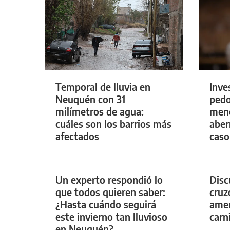
Temporal de lluvia en
Inve
Neuquén con 31
pedo
milímetros de agua:
meno
cuáles son los barrios más
aber
afectados
caso
Un experto respondió lo
Discu
que todos quieren saber:
cruz
¿Hasta cuándo seguirá
amen
este invierno tan lluvioso
carn
en Neuquén?