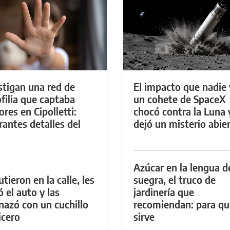
stigan una red de
El impacto que nadie 
filia que captaba
un cohete de SpaceX
res en Cipolletti:
chocó contra la Luna 
rantes detalles del
dejó un misterio abie
Azúcar en la lengua d
tieron en la calle, les
suegra, el truco de
ó el auto y las
jardinería que
azó con un cuchillo
recomiendan: para qu
icero
sirve