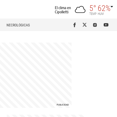
5°
62%
El clima en
Cipolletti
TEMP
HUM
NECROLÓGICAS