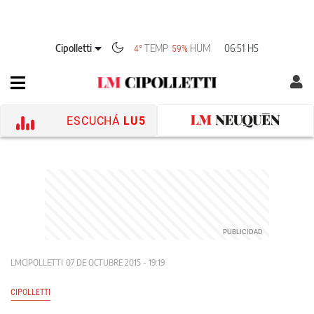
Cipolletti
TEMP
HUM
06:51 HS
4°
59%
ESCUCHÁ
LU5
LMCIPOLLETTI
07 DE OCTUBRE 2015 - 19:19
CIPOLLETTI