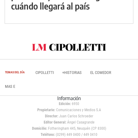
cuándo llegará al país
CIPOLLETTI
+HISTORIAS
EL COMEDOR
TEMAS DEL DÍA
MAS E
Información
Edición:
6950
Propietario:
Comunicaciones y Medios S.A
Director:
Juan Carlos Schroeder
Editor General:
Ángel Casagrande
Domicilio:
Fotheringham 445, Neuquén (CP 8300)
Teléfono:
(0299) 449 0400 / 449 0410