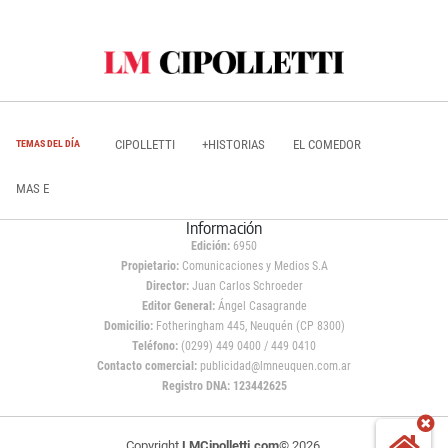
CIPOLLETTI
+HISTORIAS
EL COMEDOR
TEMAS DEL DÍA
MAS E
Información
Edición:
6950
Propietario:
Comunicaciones y Medios S.A
Director:
Juan Carlos Schroeder
Editor General:
Ángel Casagrande
Domicilio:
Fotheringham 445, Neuquén (CP 8300)
Teléfono:
(0299) 449 0400 / 449 0410
Contacto comercial:
publicidad@lmneuquen.com.ar
Registro DNA: 123442625
Copyright
LMCipolletti.com
© 2026,