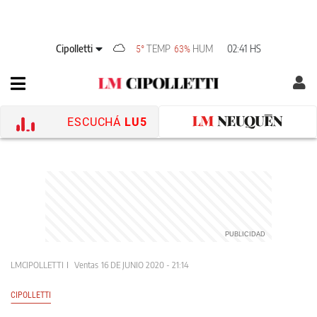
Cipolletti
TEMP
HUM
02:41 HS
5°
63%
ESCUCHÁ
LU5
LMCIPOLLETTI
Ventas
16 DE JUNIO 2020 - 21:14
CIPOLLETTI