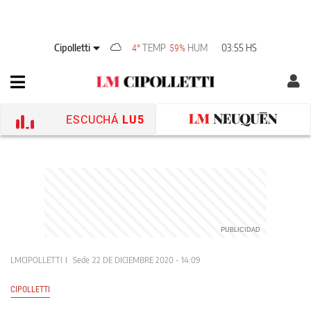
Cipolletti
TEMP
HUM
03:55 HS
4°
59%
ESCUCHÁ
LU5
LMCIPOLLETTI
Sede
22 DE DICIEMBRE 2020 - 14:09
CIPOLLETTI