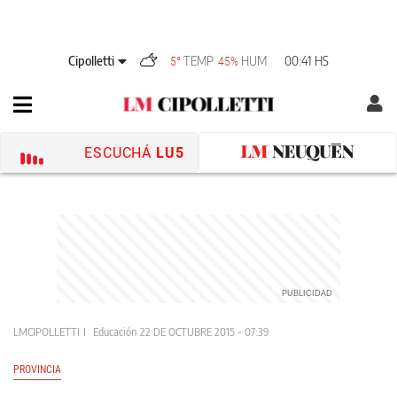
Cipolletti
TEMP
HUM
00:41 HS
5°
45%
ESCUCHÁ
LU5
LMCIPOLLETTI
Educación
22 DE OCTUBRE 2015 - 07:39
PROVINCIA