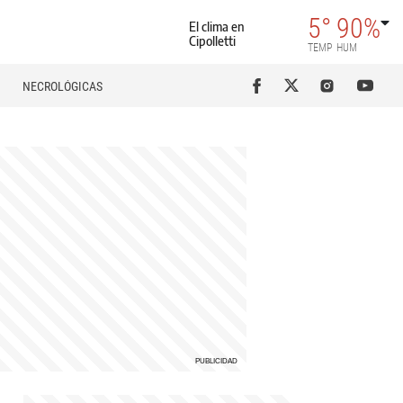
5°
90%
El clima en
Cipolletti
TEMP
HUM
NECROLÓGICAS