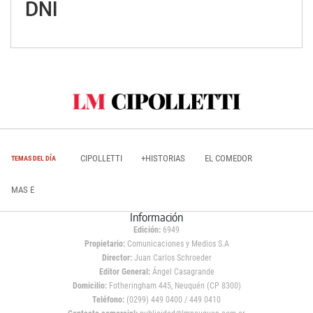
DNI
CIPOLLETTI
+HISTORIAS
EL COMEDOR
TEMAS DEL DÍA
MAS E
Información
Edición:
6949
Propietario:
Comunicaciones y Medios S.A
Director:
Juan Carlos Schroeder
Editor General:
Ángel Casagrande
Domicilio:
Fotheringham 445, Neuquén (CP 8300)
Teléfono:
(0299) 449 0400 / 449 0410