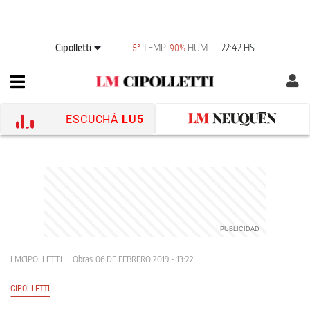
Cipolletti
TEMP
HUM
22:42 HS
5°
90%
ESCUCHÁ
LU5
LMCIPOLLETTI
Obras
06 DE FEBRERO 2019 - 13:22
CIPOLLETTI