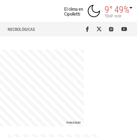
9°
49%
El clima en
Cipolletti
TEMP
HUM
NECROLÓGICAS