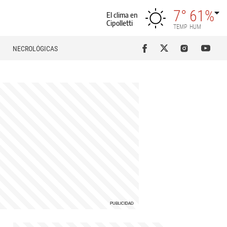
7°
61%
El clima en
Cipolletti
TEMP
HUM
NECROLÓGICAS