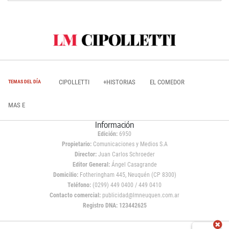
CIPOLLETTI
+HISTORIAS
EL COMEDOR
TEMAS DEL DÍA
MAS E
Información
Edición:
6950
Propietario:
Comunicaciones y Medios S.A
Director:
Juan Carlos Schroeder
Editor General:
Ángel Casagrande
Domicilio:
Fotheringham 445, Neuquén (CP 8300)
Teléfono:
(0299) 449 0400 / 449 0410
Contacto comercial:
publicidad@lmneuquen.com.ar
Registro DNA: 123442625