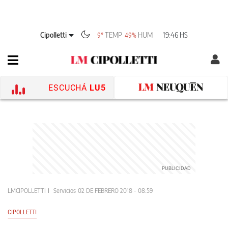
Cipolletti
TEMP
HUM
19:46 HS
9°
49%
ESCUCHÁ
LU5
LMCIPOLLETTI
Servicios
02 DE FEBRERO 2018 - 08:59
CIPOLLETTI