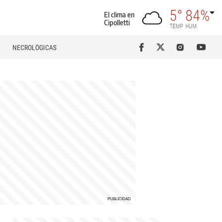
5°
84%
El clima en
Cipolletti
TEMP
HUM
NECROLÓGICAS