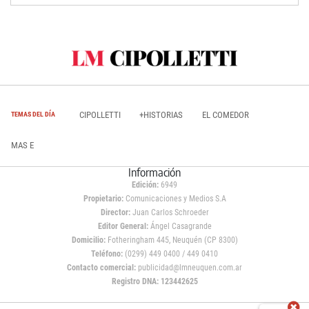
CIPOLLETTI
+HISTORIAS
EL COMEDOR
TEMAS DEL DÍA
MAS E
Información
Edición:
6949
Propietario:
Comunicaciones y Medios S.A
Director:
Juan Carlos Schroeder
Editor General:
Ángel Casagrande
Domicilio:
Fotheringham 445, Neuquén (CP 8300)
Teléfono:
(0299) 449 0400 / 449 0410
Contacto comercial:
publicidad@lmneuquen.com.ar
Registro DNA: 123442625