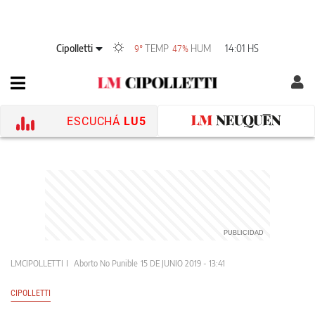
Cipolletti
TEMP
HUM
14:01 HS
9°
47%
ESCUCHÁ
LU5
LMCIPOLLETTI
Aborto No Punible
15 DE JUNIO 2019 - 13:41
CIPOLLETTI