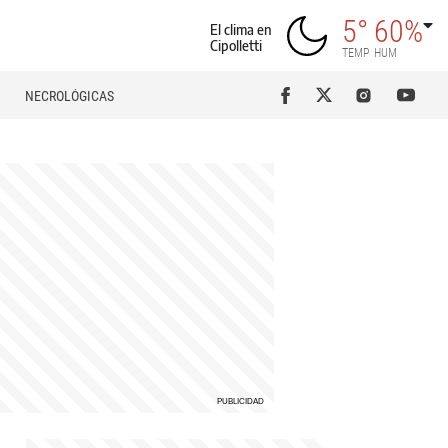
5°
60%
El clima en
Cipolletti
TEMP
HUM
NECROLÓGICAS