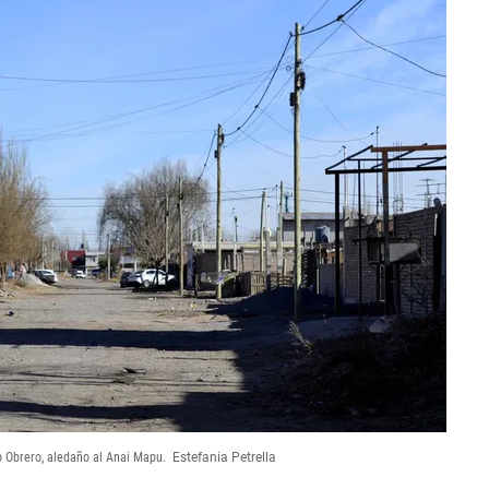
io Obrero, aledaño al Anai Mapu.
Estefania Petrella