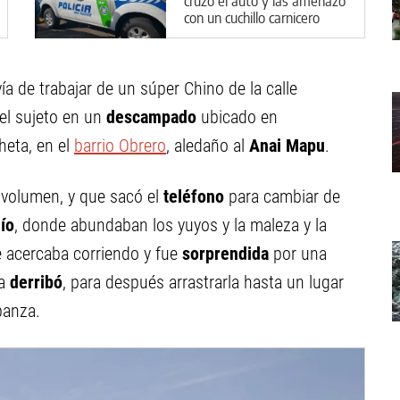
cruzó el auto y las amenazó
con un cuchillo carnicero
ía de trabajar de un súper Chino de la calle
el sujeto en un
descampado
ubicado en
heta, en el
barrio Obrero
, aledaño al
Anai Mapu
.
volumen, y que sacó el
teléfono
para cambiar de
ío
, donde abundaban los yuyos y la maleza y la
e acercaba corriendo y fue
sorprendida
por una
la
derribó
, para después arrastrarla hasta un lugar
panza.