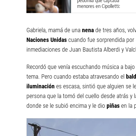
pedofilia que captaba
menores en Cipolletti:
aberrantes detalles del caso
Gabriela, mamá de una
nena
de tres años, volv
Naciones Unidas
cuando fue sorprendida por 
inmediaciones de Juan Bautista Alberdi y Valc
Recordó que venía escuchando música a bajo 
tema. Pero cuando estaba atravesando el
bald
iluminación
es escasa, sintió que alguien se l
persona que la tomó del cuello desde atrás y 
donde se le subió encima y le dio
piñas
en la 