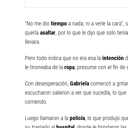
“No me dio
tiempo
a nada, ni a verle la cara
quería
asaltar
, por lo que le dijo que solo tení
llevara.
Pero todo indica que no era esa la
intención
d
le tironeaba de la
ropa
, presume con el fin de 
Con desesperación,
Gabriela
comenzó a gritar
escucharon salieron a ver que sucedía, lo que
corriendo.
Luego llamaron a la
policía
, lo que produjo qu
su traslado al
hospital
, donde le brindaron la