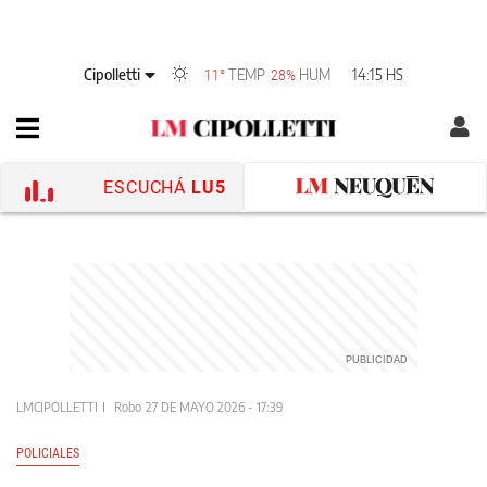
Cipolletti
TEMP
HUM
14:15 HS
11°
28%
ESCUCHÁ
LU5
LMCIPOLLETTI
Robo
27 DE MAYO 2026 - 17:39
POLICIALES