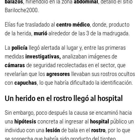
balazos
, hiriéndolo en la zona
abdominal
, detalló el sitio
Bariloche2000.
Elías fue trasladado al
centro médico
, donde, producto
de la herida,
murió
alrededor de las 3 de la madrugada.
La
policía
llegó alertada al lugar y, entre las primeras
medidas
investigativas,
analizaban imágenes de
cámaras
de seguridad recolectadas en el sector, que
revelarían que los
agresores
llevaban sus rostros ocultos
con
capuchas
, lo que habría dificultado la identificación.
Un herido en el rostro llegó al hospital
Sin embargo, poco después la causa se encaminó hacia
una
hipótesis
concreta al ingresar al
hospital
público un
individuo con una
lesión
de bala en el
rostro
, por lo que
se sospecha que habría sido producto del tiroteo