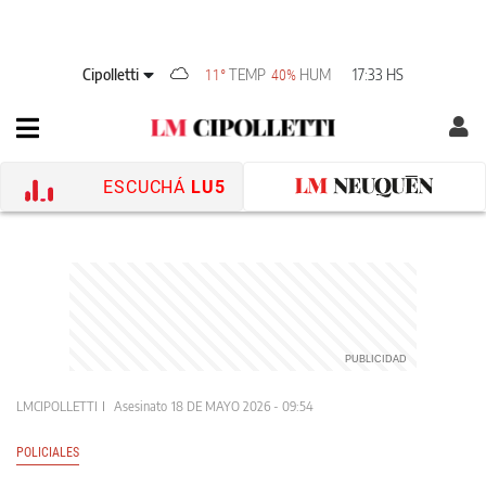
Cipolletti
TEMP
HUM
17:33 HS
11°
40%
ESCUCHÁ
LU5
LMCIPOLLETTI
Asesinato
18 DE MAYO 2026 - 09:54
POLICIALES