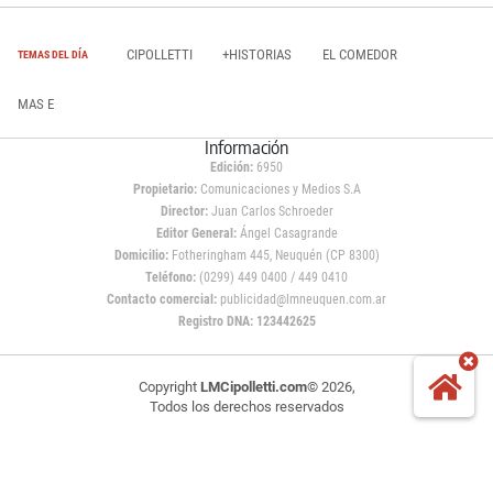
CIPOLLETTI
+HISTORIAS
EL COMEDOR
TEMAS DEL DÍA
MAS E
Información
Edición:
6950
Propietario:
Comunicaciones y Medios S.A
Director:
Juan Carlos Schroeder
Editor General:
Ángel Casagrande
Domicilio:
Fotheringham 445, Neuquén (CP 8300)
Teléfono:
(0299) 449 0400 / 449 0410
Contacto comercial:
publicidad@lmneuquen.com.ar
Registro DNA: 123442625
Copyright
LMCipolletti.com
© 2026,
Todos los derechos reservados