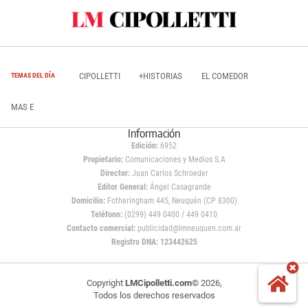
CIPOLLETTI
+HISTORIAS
EL COMEDOR
TEMAS DEL DÍA
MAS E
Información
Edición:
6952
Propietario:
Comunicaciones y Medios S.A
Director:
Juan Carlos Schroeder
Editor General:
Ángel Casagrande
Domicilio:
Fotheringham 445, Neuquén (CP 8300)
Teléfono:
(0299) 449 0400 / 449 0410
Contacto comercial:
publicidad@lmneuquen.com.ar
Registro DNA: 123442625
Copyright
LMCipolletti.com
© 2026,
Todos los derechos reservados