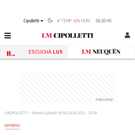
Cipolletti
TEMP
HUM
06:30 HS
4°
50%
ESCUCHÁ
LU5
LMCIPOLLETTI
Marcelo Gallardo
09 DE JULIO 2025 - 20:58
DEPORTES