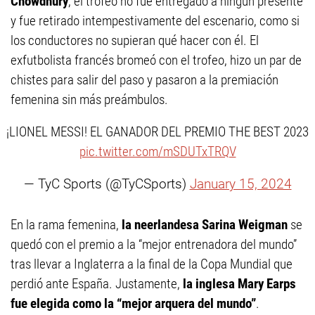
Chowdhury
, el trofeo no fue entregado a ningún presente
y fue retirado intempestivamente del escenario, como si
los conductores no supieran qué hacer con él. El
exfutbolista francés bromeó con el trofeo, hizo un par de
chistes para salir del paso y pasaron a la premiación
femenina sin más preámbulos.
¡LIONEL MESSI! EL GANADOR DEL PREMIO THE BEST 2023
pic.twitter.com/mSDUTxTRQV
— TyC Sports (@TyCSports)
January 15, 2024
En la rama femenina,
la neerlandesa Sarina Weigman
se
quedó con el premio a la “mejor entrenadora del mundo”
tras llevar a Inglaterra a la final de la Copa Mundial que
perdió ante España. Justamente,
la inglesa Mary Earps
fue elegida como la “mejor arquera del mundo”
.