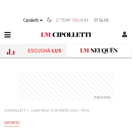
Cipolletti
TEMP
HUM
07:56 HS
2°
72%
ESCUCHÁ
LU5
LMCIPOLLETTI
Lionel Messi
15 DE ENERO 2024 - 19:04
DEPORTES