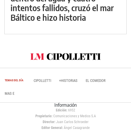
intentos fallidos, cruzó el mar
Báltico e hizo historia
CIPOLLETTI
+HISTORIAS
EL COMEDOR
TEMAS DEL DÍA
MAS E
Información
Edición:
6952
Propietario:
Comunicaciones y Medios S.A
Director:
Juan Carlos Schroeder
Editor General:
Ángel Casagrande