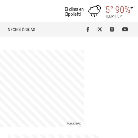
5°
90%
El clima en
Cipolletti
TEMP
HUM
NECROLÓGICAS