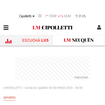
Cipolletti
TEMP
HUM
11:31 HS
7°
41%
ESCUCHÁ
LU5
LMCIPOLLETTI
Corrida De Cipolletti
08 DE MARZO 2020 - 00:00
DEPORTES