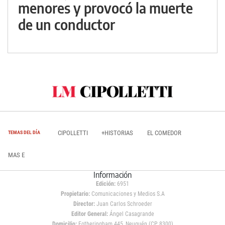
menores y provocó la muerte
de un conductor
CIPOLLETTI
+HISTORIAS
EL COMEDOR
TEMAS DEL DÍA
MAS E
Información
Edición:
6951
Propietario:
Comunicaciones y Medios S.A
Director:
Juan Carlos Schroeder
Editor General:
Ángel Casagrande
Domicilio:
Fotheringham 445, Neuquén (CP 8300)