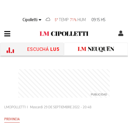
Cipolletti
TEMP
HUM
09:15 HS
5°
71%
ESCUCHÁ
LU5
LMCIPOLLETTI
Mascardi
29 DE SEPTIEMBRE 2022 - 20:48
PROVINCIA