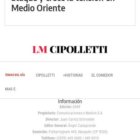
Medio Oriente
CIPOLLETTI
+HISTORIAS
EL COMEDOR
TEMAS DEL DÍA
MAS E
Información
Edición:
6949
Propietario:
Comunicaciones y Medios S.A
Director:
Juan Carlos Schroeder
Editor General:
Ángel Casagrande
Domicilio:
Fotheringham 445, Neuquén (CP 8300)
Teléfono:
(0299) 449 0400 / 449 0410