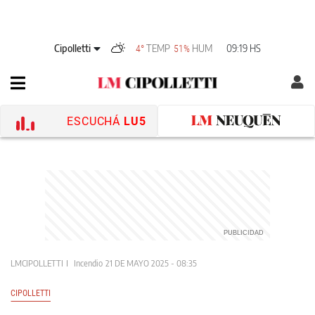
Cipolletti
TEMP
HUM
09:19 HS
4°
51%
ESCUCHÁ
LU5
LMCIPOLLETTI
Incendio
21 DE MAYO 2025 - 08:35
CIPOLLETTI