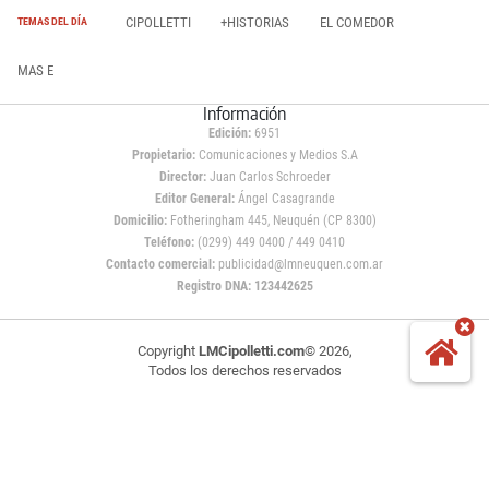
CIPOLLETTI
+HISTORIAS
EL COMEDOR
TEMAS DEL DÍA
MAS E
Información
Edición:
6951
Propietario:
Comunicaciones y Medios S.A
Director:
Juan Carlos Schroeder
Editor General:
Ángel Casagrande
Domicilio:
Fotheringham 445, Neuquén (CP 8300)
Teléfono:
(0299) 449 0400 / 449 0410
Contacto comercial:
publicidad@lmneuquen.com.ar
Registro DNA: 123442625
Copyright
LMCipolletti.com
© 2026,
Todos los derechos reservados