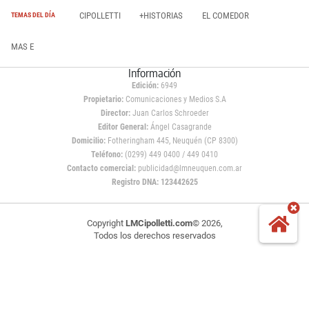
CIPOLLETTI
+HISTORIAS
EL COMEDOR
TEMAS DEL DÍA
MAS E
Información
Edición:
6949
Propietario:
Comunicaciones y Medios S.A
Director:
Juan Carlos Schroeder
Editor General:
Ángel Casagrande
Domicilio:
Fotheringham 445, Neuquén (CP 8300)
Teléfono:
(0299) 449 0400 / 449 0410
Contacto comercial:
publicidad@lmneuquen.com.ar
Registro DNA: 123442625
Copyright
LMCipolletti.com
© 2026,
Todos los derechos reservados