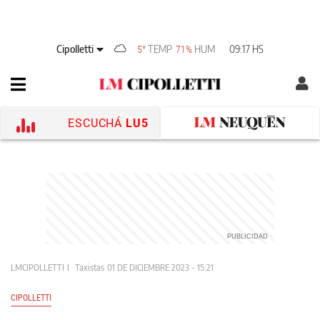
Cipolletti
TEMP
HUM
09:17 HS
5°
71%
ESCUCHÁ
LU5
LMCIPOLLETTI
Taxistas
01 DE DICIEMBRE 2023 - 15:21
CIPOLLETTI