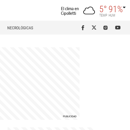
5°
91%
El clima en
Cipolletti
TEMP
HUM
NECROLÓGICAS