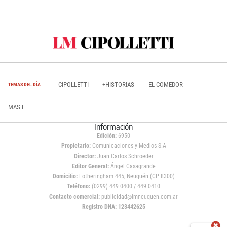
CIPOLLETTI
+HISTORIAS
EL COMEDOR
TEMAS DEL DÍA
MAS E
Información
Edición:
6950
Propietario:
Comunicaciones y Medios S.A
Director:
Juan Carlos Schroeder
Editor General:
Ángel Casagrande
Domicilio:
Fotheringham 445, Neuquén (CP 8300)
Teléfono:
(0299) 449 0400 / 449 0410
Contacto comercial:
publicidad@lmneuquen.com.ar
Registro DNA: 123442625