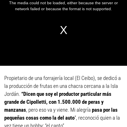
Propietario de una forrajería local (El Ceibo), se dedicó a
la producción de frutas en una chacra cercana a la Isla
Jordán.
“Dicen que soy el productor particular más
grande de Cipolletti, con 1.500.000 de peras y
manzanas
, pero eso va y viene. Mi alegría
pasa por las
pequeñas cosas como la del auto
”, reconoció quien a la
vez tiene un hobby: “el canto”.