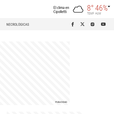
8°
46%
El clima en
Cipolletti
TEMP
HUM
NECROLÓGICAS