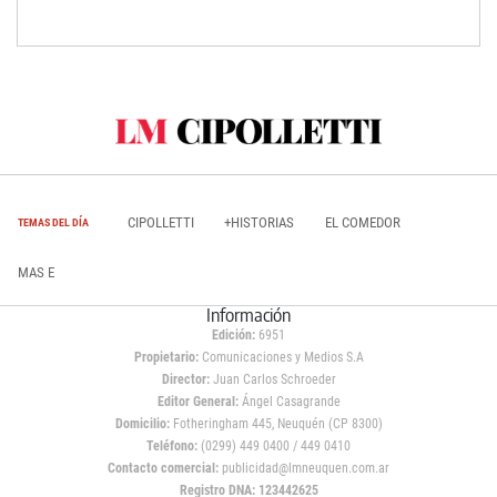
CIPOLLETTI
+HISTORIAS
EL COMEDOR
TEMAS DEL DÍA
MAS E
Información
Edición:
6951
Propietario:
Comunicaciones y Medios S.A
Director:
Juan Carlos Schroeder
Editor General:
Ángel Casagrande
Domicilio:
Fotheringham 445, Neuquén (CP 8300)
Teléfono:
(0299) 449 0400 / 449 0410
Contacto comercial:
publicidad@lmneuquen.com.ar
Registro DNA: 123442625