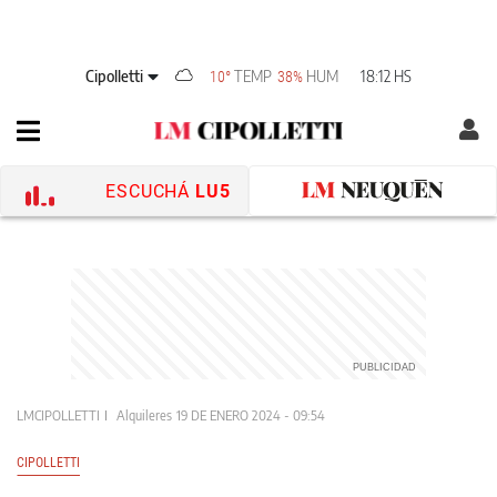
Cipolletti
TEMP
HUM
18:12 HS
10°
38%
ESCUCHÁ
LU5
LMCIPOLLETTI
Alquileres
19 DE ENERO 2024 - 09:54
CIPOLLETTI