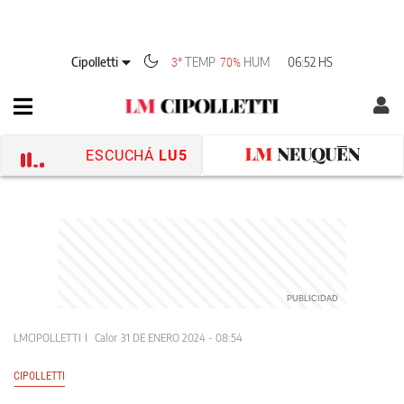
Cipolletti
TEMP
HUM
06:52 HS
3°
70%
ESCUCHÁ
LU5
LMCIPOLLETTI
Calor
31 DE ENERO 2024 - 08:54
CIPOLLETTI