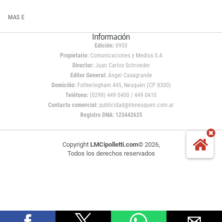
MAS E
Información
Edición:
6950
Propietario:
Comunicaciones y Medios S.A
Director:
Juan Carlos Schroeder
Editor General:
Ángel Casagrande
Domicilio:
Fotheringham 445, Neuquén (CP 8300)
Teléfono:
(0299) 449 0400 / 449 0410
Contacto comercial:
publicidad@lmneuquen.com.ar
Registro DNA: 123442625
Copyright
LMCipolletti.com
© 2026,
Todos los derechos reservados