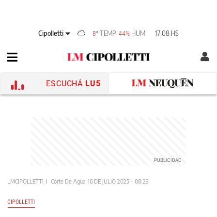
Cipolletti
TEMP
HUM
17:08 HS
8°
44%
ESCUCHÁ
LU5
LMCIPOLLETTI
Corte De Agua
16 DE JULIO 2025 - 08:23
CIPOLLETTI